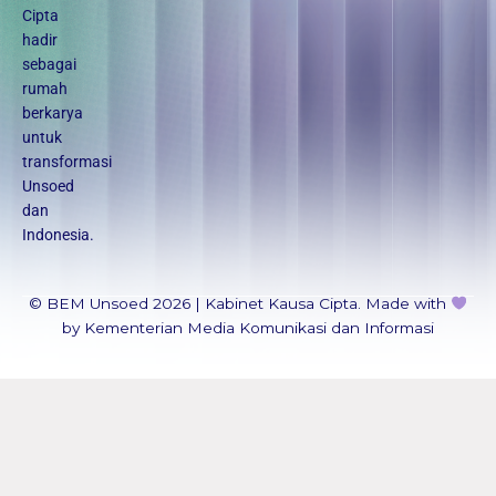
r
e
y
Cipta
a
hadir
m
sebagai
rumah
berkarya
untuk
transformasi
Unsoed
dan
Indonesia.
© BEM Unsoed 2026 | Kabinet Kausa Cipta. Made with
by Kementerian Media Komunikasi dan Informasi