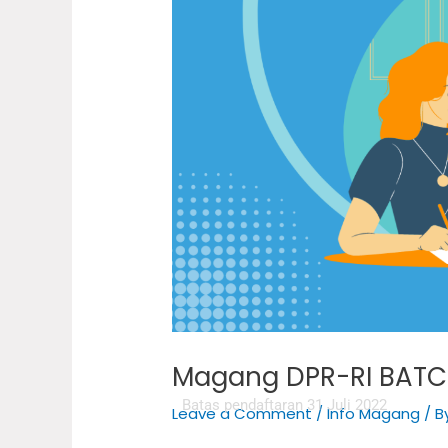
Magang DPR-RI BAT
Batas pendaftaran 31 Juli 2022
Leave a Comment
/
Info Magang
/ B