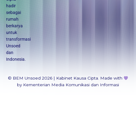
a
hadir
m
sebagai
rumah
berkarya
untuk
transformasi
Unsoed
dan
Indonesia.
© BEM Unsoed 2026 | Kabinet Kausa Cipta. Made with
by Kementerian Media Komunikasi dan Informasi